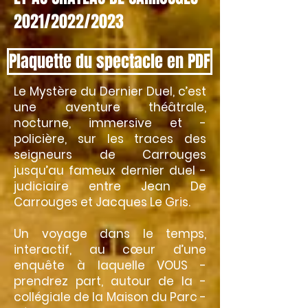
2021/2022/2023
Plaquette du spectacle en PDF
Le Mystère du Dernier Duel, c’est
une aventure théâtrale,
nocturne, ­immersive et ­
policière, sur les traces des
seigneurs de Carrouges
jusqu’au fameux dernier duel ­
judiciaire entre Jean De
Carrouges et Jacques Le Gris.
Un voyage dans le temps,
interactif, au cœur d’une
enquête à laquelle VOUS ­
prendrez part, autour de la ­
collégiale de la Maison du Parc ­